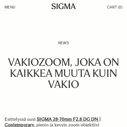
Skip to Content
MENU
CART
(0)
Products
Made in Aizu
Inspiration
Support
News
NEWS
VAKIOZOOM, JOKA ON
KAIKKEA MUUTA KUIN
VAKIO
Esittelyssä uusi
SIGMA 28-70mm F2.8 DG DN |
Contemporary
, pienin ja kevyin zoom-objektiivi