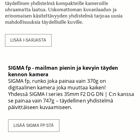
täydellinen yhdistelmä kompakteille kameroille
uhraamatta laatua. Uskomattoman kuvanlaadun ja
erinomaisen käsiteltävyyden yhdistelmä tarjoaa uusia
mahdollisuuksia täydellisille kuville.
LISÄÄ I-SARJASTA
SIGMA fp - mailman pienin ja kevyin täyden
kennon kamera
SIGMA fp, runko joka painaa vain 370g on
digitaalinen kamera joka muuttaa kaiken!
Yhdessä SIGMA I series 35mm F2 DG DN | C:n kanssa
se painaa vain 747g – täydellinen yhdistelmä
päivittäiseen kuvaamiseen.
LISÄÄ SIGMA FP:STÄ