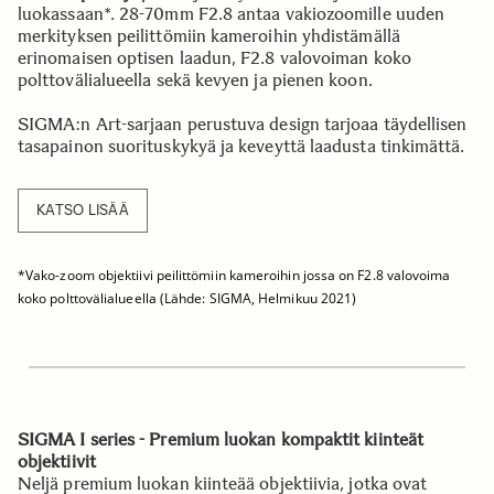
luokassaan*. 28-70mm F2.8 antaa vakiozoomille uuden
merkityksen peilittömiin kameroihin yhdistämällä
erinomaisen optisen laadun, F2.8 valovoiman koko
polttovälialueella sekä kevyen ja pienen koon.
SIGMA:n Art-sarjaan perustuva design tarjoaa täydellisen
tasapainon suorituskykyä ja keveyttä laadusta tinkimättä.
KATSO LISÄÄ
*Vako-zoom objektiivi peilittömiin kameroihin jossa on F2.8 valovoima
koko polttovälialueella (Lähde: SIGMA, Helmikuu 2021)
SIGMA I series - Premium luokan kompaktit kiinteät
objektiivit
Neljä premium luokan kiinteää objektiivia, jotka ovat