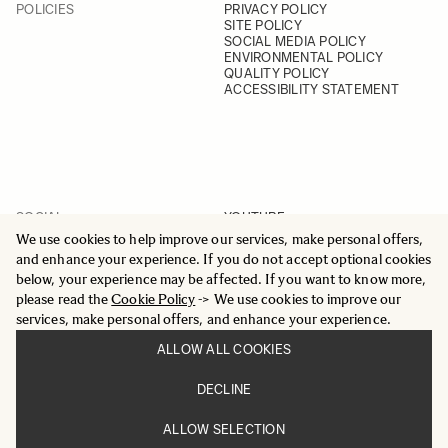
POLICIES
PRIVACY POLICY
SITE POLICY
SOCIAL MEDIA POLICY
ENVIRONMENTAL POLICY
QUALITY POLICY
ACCESSIBILITY STATEMENT
SOCIAL
YOUTUBE
INSTAGRAM
We use cookies to help improve our services, make personal offers,
FACEBOOK
and enhance your experience. If you do not accept optional cookies
LINKEDIN
below, your experience may be affected. If you want to know more,
please read the
Cookie Policy
-> We use cookies to improve our
services, make personal offers, and enhance your experience.
ALLOW ALL COOKIES
© 2025 All Rights Reserved
DECLINE
Sigma Imaging Nordic AB
VAT SE559236176901
ALLOW SELECTION