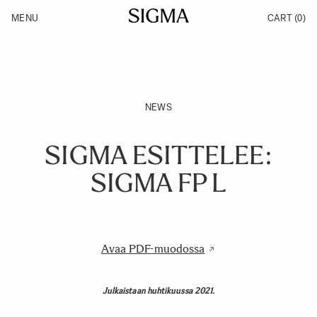
Skip to Content
MENU
CART
(0)
Products
Made in Aizu
Inspiration
Support
News
NEWS
SIGMA ESITTELEE:
SIGMA FP L
Avaa PDF-muodossa
Julkaistaan huhtikuussa 2021.