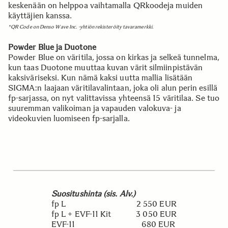
keskenään on helppoa vaihtamalla QRkoodeja muiden
käyttäjien kanssa.
*QR Code on Denso Wave Inc. -yhtiön rekisteröity tavaramerkki.
Powder Blue ja Duotone
Powder Blue on väritila, jossa on kirkas ja selkeä tunnelma,
kun taas Duotone muuttaa kuvan värit silmiinpistävän
kaksiväriseksi. Kun nämä kaksi uutta mallia lisätään
SIGMA:n laajaan väritilavalintaan, joka oli alun perin esillä
fp-sarjassa, on nyt valittavissa yhteensä 15 väritilaa. Se tuo
suuremman valikoiman ja vapauden valokuva- ja
videokuvien luomiseen fp-sarjalla.
Suositushinta (sis. Alv.)
fp L 2 550 EUR
fp L + EVF-11 Kit 3 050 EUR
EVF-11 680 EUR