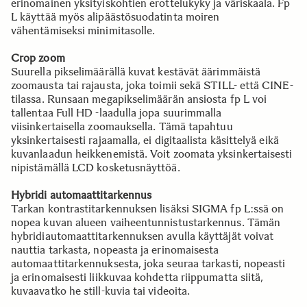
erinomainen yksityiskohtien erottelukyky ja väriskaala. Fp
L käyttää myös alipäästösuodatinta moiren
vähentämiseksi minimitasolle.
Crop zoom
Suurella pikselimäärällä kuvat kestävät äärimmäistä
zoomausta tai rajausta, joka toimii sekä STILL- että CINE-
tilassa. Runsaan megapikselimäärän ansiosta fp L voi
tallentaa Full HD -laadulla jopa suurimmalla
viisinkertaisella zoomauksella. Tämä tapahtuu
yksinkertaisesti rajaamalla, ei digitaalista käsittelyä eikä
kuvanlaadun heikkenemistä. Voit zoomata yksinkertaisesti
nipistämällä LCD kosketusnäyttöä.
Hybridi automaattitarkennus
Tarkan kontrastitarkennuksen lisäksi SIGMA fp L:ssä on
nopea kuvan alueen vaiheentunnistustarkennus. Tämän
hybridiautomaattitarkennuksen avulla käyttäjät voivat
nauttia tarkasta, nopeasta ja erinomaisesta
automaattitarkennuksesta, joka seuraa tarkasti, nopeasti
ja erinomaisesti liikkuvaa kohdetta riippumatta siitä,
kuvaavatko he still-kuvia tai videoita.