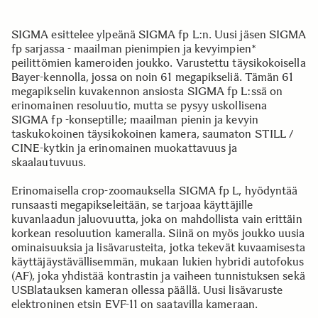
SIGMA esittelee ylpeänä SIGMA fp L:n. Uusi jäsen SIGMA
fp sarjassa - maailman pienimpien ja kevyimpien*
peilittömien kameroiden joukko. Varustettu täysikokoisella
Bayer-kennolla, jossa on noin 61 megapikseliä. Tämän 61
megapikselin kuvakennon ansiosta SIGMA fp L:ssä on
erinomainen resoluutio, mutta se pysyy uskollisena
SIGMA fp -konseptille; maailman pienin ja kevyin
taskukokoinen täysikokoinen kamera, saumaton STILL /
CINE-kytkin ja erinomainen muokattavuus ja
skaalautuvuus.
Erinomaisella crop-zoomauksella SIGMA fp L, hyödyntää
runsaasti megapikseleitään, se tarjoaa käyttäjille
kuvanlaadun jaluovuutta, joka on mahdollista vain erittäin
korkean resoluution kameralla. Siinä on myös joukko uusia
ominaisuuksia ja lisävarusteita, jotka tekevät kuvaamisesta
käyttäjäystävällisemmän, mukaan lukien hybridi autofokus
(AF), joka yhdistää kontrastin ja vaiheen tunnistuksen sekä
USBlatauksen kameran ollessa päällä. Uusi lisävaruste
elektroninen etsin EVF-11 on saatavilla kameraan.