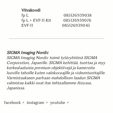
Viivakoodi
fp L 085126939038
fp L + EVF-11 Kit 085126939076
EVF-11 085126939045
SIGMA Imaging Nordic
SIGMA Imaging Nordic toimii tytäryhtiönä SIGMA
Corporation, Japanille. SIGMA kehittää, tuottaa ja myy
korkealaatuisia premium objektiivejä ja kameroita
luoville tahoille kuten valokuvaajille ja videontuottajille.
Varmistaakseen parhaan mahdollisen laadun SIGMA
valmistaa kaikki osat itse tehtaallamme Aizussa,
Japanissa.
facebook
instagram
youtube