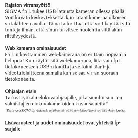
Rajaton virransyöttö
SIGMA fp L tukee USB-latausta kameran ollessa päällä.
Voit kuvata keskeytyksettä, kun lataat kameraa ulkoisen
virtalähteen avulla. Tämä tarkoittaa, että voit käyttää sitä
tunteja ilman, että sinun tarvitsee huolehtia siitä akun
riittävyydestä.
Web-kameran ominaisuudet
Fp L:n käyttäminen web-kamerana on erittäin nopeaa ja
helppoa! Kun käytät sitä web-kamerana, liitä vain fp L
tietokoneeseen USB:n kautta ja se toimii ääni- ja
videotulolaitteena samalla kun se saa virran suoraan
tietokoneelta.
Ohjaajan etsin
Tärkeä työkalu elokuvaohjaajalle, joka simuloi suurten
valmistajien elokuvakameroiden kuvausalueita*.
*Saatavana SIGMA fp -laitteella myöhemmin päivitetyn laiteohjelmistopäivityksen kautta.
Lisävarusteet ja uudet ominaisuudet ovat yhteisiä fp-
sarjalle