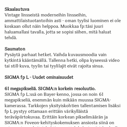
Skaalautuva
Vintage linsseistä moderneihin linsseihin,
ammattilaistuotantoihin asti - oman tyylisi luominen ei ole
koskaan ollut näin helppoa. Muokkaa fp:täsi juuri
haluamallasi tavalla, jotta se sopisi siihen, mitä haluat
tehdä.
Saumaton
Pysäytä parhaat hetket. Vaihda kuvausmoodia vain
kytkintä kääntämällä. Tallenna hetki, olipa kyseessä video
tai still-kuva, tyylin tai tyylilajit eivät rajoita sinua.
SIGMA fp L - Uudet ominaisuudet
61 megapikseliä. SIGMA:n korkein resoluutio.
SIGMA fp L:ssä on Bayer-kenno, jossa on noin 61
megapikseliä, enemmän kuin mikään muussa SIGMA-
kamerassa. Tarkkojen yksityiskohtien tallentamisen lisäksi
fp L pystyy ottamaan erittäin värikylläistä
teräväpiirtokuvaa. Erittäin korkean pikselimäärän ja
SIGMA:n Foveon-kehityskokemuksen ansiosta siinä on