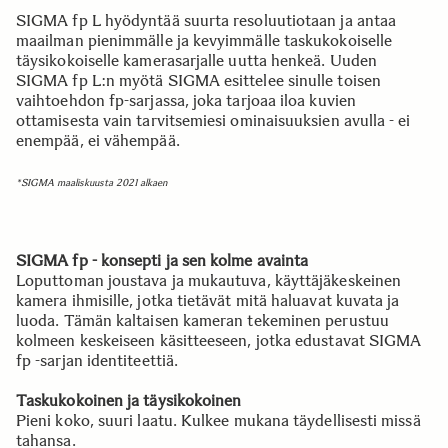
SIGMA fp L hyödyntää suurta resoluutiotaan ja antaa
maailman pienimmälle ja kevyimmälle taskukokoiselle
täysikokoiselle kamerasarjalle uutta henkeä. Uuden
SIGMA fp L:n myötä SIGMA esittelee sinulle toisen
vaihtoehdon fp-sarjassa, joka tarjoaa iloa kuvien
ottamisesta vain tarvitsemiesi ominaisuuksien avulla - ei
enempää, ei vähempää.
*SIGMA maaliskuusta 2021 alkaen
SIGMA fp - konsepti ja sen kolme avainta
Loputtoman joustava ja mukautuva, käyttäjäkeskeinen
kamera ihmisille, jotka tietävät mitä haluavat kuvata ja
luoda. Tämän kaltaisen kameran tekeminen perustuu
kolmeen keskeiseen käsitteeseen, jotka edustavat SIGMA
fp -sarjan identiteettiä.
Taskukokoinen ja täysikokoinen
Pieni koko, suuri laatu. Kulkee mukana täydellisesti missä
tahansa.