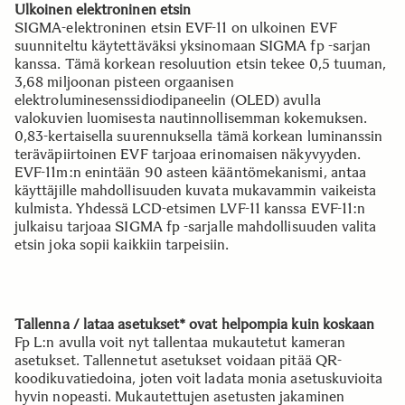
Ulkoinen elektroninen etsin
SIGMA-elektroninen etsin EVF-11 on ulkoinen EVF
suunniteltu käytettäväksi yksinomaan SIGMA fp -sarjan
kanssa. Tämä korkean resoluution etsin tekee 0,5 tuuman,
3,68 miljoonan pisteen orgaanisen
elektroluminesenssidiodipaneelin (OLED) avulla
valokuvien luomisesta nautinnollisemman kokemuksen.
0,83-kertaisella suurennuksella tämä korkean luminanssin
teräväpiirtoinen EVF tarjoaa erinomaisen näkyvyyden.
EVF-11m:n enintään 90 asteen kääntömekanismi, antaa
käyttäjille mahdollisuuden kuvata mukavammin vaikeista
kulmista. Yhdessä LCD-etsimen LVF-11 kanssa EVF-11:n
julkaisu tarjoaa SIGMA fp -sarjalle mahdollisuuden valita
etsin joka sopii kaikkiin tarpeisiin.
Tallenna / lataa asetukset* ovat helpompia kuin koskaan
Fp L:n avulla voit nyt tallentaa mukautetut kameran
asetukset. Tallennetut asetukset voidaan pitää QR-
koodikuvatiedoina, joten voit ladata monia asetuskuvioita
hyvin nopeasti. Mukautettujen asetusten jakaminen