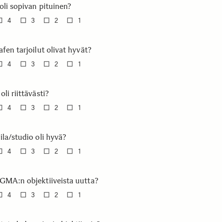
oli sopivan pituinen?
4
3
2
1
fen tarjoilut olivat hyvät?
4
3
2
1
li riittävästi?
4
3
2
1
ila/studio oli hyvä?
4
3
2
1
GMA:n objektiiveista uutta?
4
3
2
1