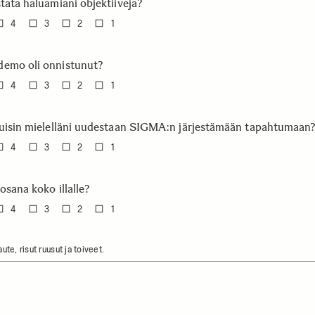
tata haluamiani objektiiveja?
4
3
2
1
emo oli onnistunut?
4
3
2
1
tuisin mielelläni uudestaan SIGMA:n järjestämään tapahtumaan
4
3
2
1
osana koko illalle?
4
3
2
1
ute, risut ruusut ja toiveet.