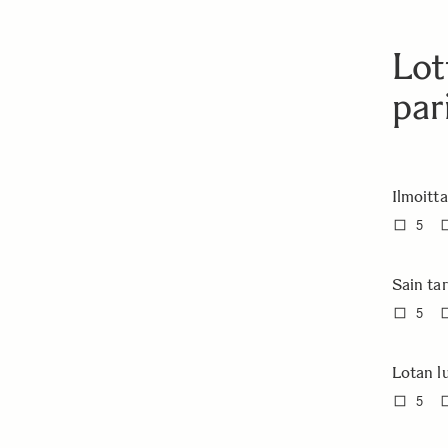
Lot
par
Ilmoitt
5
Sain ta
5
Lotan l
5