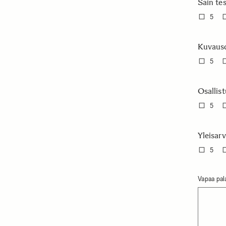
Sain tes
5
Kuvausd
5
Osallis
5
Yleisarv
5
Vapaa pala