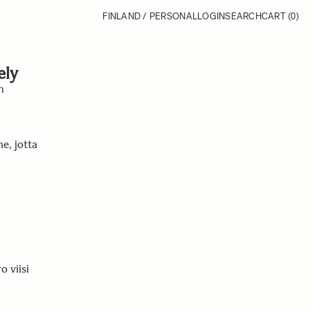
FINLAND / PERSONAL
LOGIN
SEARCH
CART
(0)
ely
n
e, jotta
 viisi