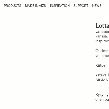
Skip to Content
PRODUCTS
MADE IN AIZU
INSPIRATION
SUPPORT
NEWS
Products
Made in Aizu
Inspiration
Support
Lotta
News
Lämmin 
kanssa. 
inspiro
Olisimm
voimme 
Kiitos!
Ystäväll
SIGMA 
Kysymyk
ollen p