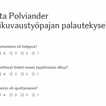
ta Polviander
ikuvaustyöpajan palautekyse
autuminen oli helppoa?
4
3
2
1
rvittavat tiedot ennen tapahtuman alkua?
4
3
2
1
uento oli opettavainen?
4
3
2
1