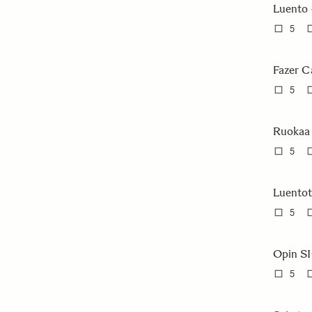
Luento 
5
Fazer Ca
5
Ruokaa o
5
Luentot
5
Opin SI
5