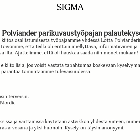
 Polviander parikuvaustyöpajan palautekys
kiitos osallistumisesta työpajaamme yhdessä Lotta Polvianderi
Toivomme, että teillä oli erittäin miellyttävä, informatiivinen ja
iva ilta. Ajattelimme, että oli hauskaa saada niin monet mukaan!
e kiitollisia, jos voisit vastata tapahtumaa koskevaan kyselyymm
parantaa toimintaamme tulevaisuudessa.
isin terveisin,
Nordic
sissä ja väittämissä käytetään asteikkoa yhdestä viiteen, numero
aras arvosana ja yksi huonoin. Kysely on täysin anonyymi.